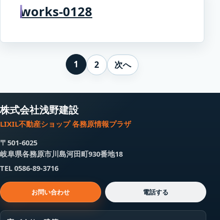
works-0128
投
1
2
次へ
稿
の
株式会社浅野建設
LIXIL不動産ショップ 各務原情報プラザ
ペ
〒501-6025
ー
岐阜県各務原市川島河田町930番地18
TEL 0586-89-3716
ジ
お問い合わせ
電話する
送
り