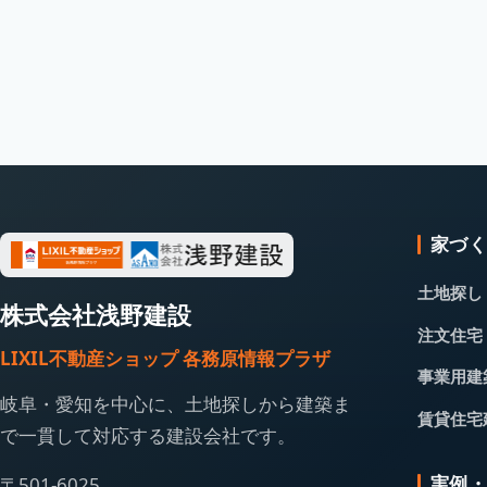
家づ
土地探し
株式会社浅野建設
注文住宅
LIXIL不動産ショップ 各務原情報プラザ
事業用建
岐阜・愛知を中心に、土地探しから建築ま
賃貸住宅
で一貫して対応する建設会社です。
実例
〒501-6025