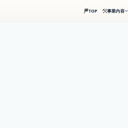
事業内容
TOP
土地探し
建築目線で、土地選び
注文住宅
土地・建物・外構まで
事業用建築
倉庫・店舗・事務所の
賃貸住宅建築
戸建賃貸・アパート経