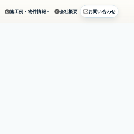
施工例・物件情報
会社概要
お問い合わせ
ギャラリー
をサポート
施工写真をカテゴリから確認
建築例
、まとめて相談
CG提案・建築事例を見る
土地情報
建築相談
販売中の土地情報を確認
賃貸募集
営のご提案
募集中の賃貸物件を確認