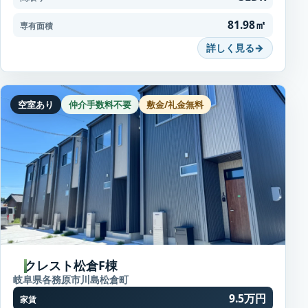
81.98㎡
専有面積
詳しく見る
空室あり
仲介手数料不要
敷金/礼金無料
クレスト松倉F棟
岐阜県各務原市川島松倉町
9.5万円
家賃