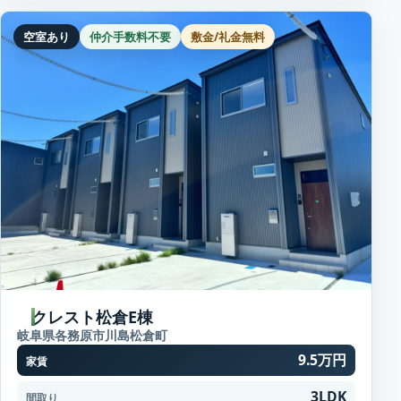
空室あり
仲介手数料不要
敷金/礼金無料
クレスト松倉E棟
岐阜県各務原市川島松倉町
9.5万円
家賃
3LDK
間取り