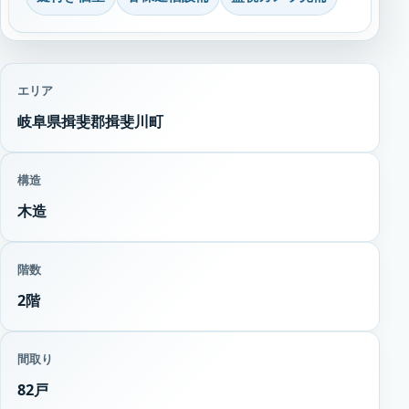
エリア
岐阜県揖斐郡揖斐川町
構造
木造
階数
2階
間取り
82戸