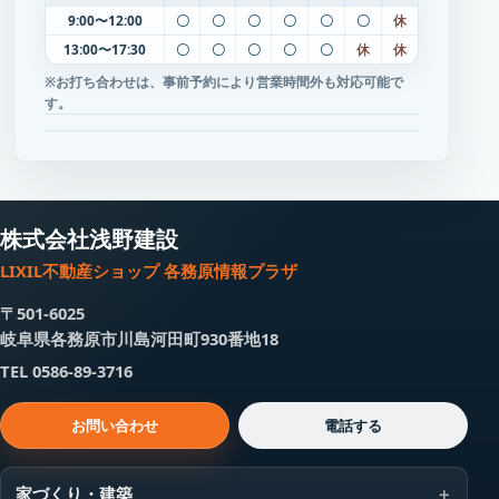
9:00〜12:00
〇
〇
〇
〇
〇
〇
休
13:00〜17:30
〇
〇
〇
〇
〇
休
休
※お打ち合わせは、事前予約により営業時間外も対応可能で
す。
株式会社浅野建設
LIXIL不動産ショップ 各務原情報プラザ
〒501-6025
岐阜県各務原市川島河田町930番地18
TEL 0586-89-3716
お問い合わせ
電話する
家づくり・建築