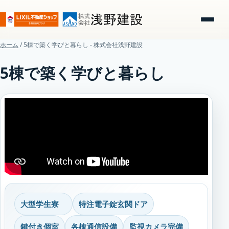
ホーム
/
5棟で築く学びと暮らし - 株式会社浅野建設
5棟で築く学びと暮らし
大型学生寮
特注電子錠玄関ドア
鍵付き個室
各棟通信設備
監視カメラ完備