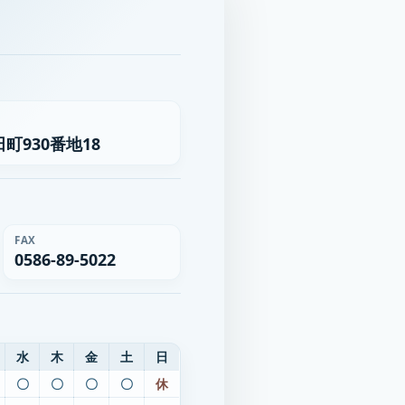
町930番地18
FAX
0586-89-5022
水
木
金
土
日
〇
〇
〇
〇
休