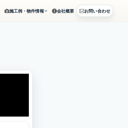
施工例・物件情報
会社概要
お問い合わせ
ギャラリー
をサポート
施工写真をカテゴリから確認
建築例
、まとめて相談
CG提案・建築事例を見る
土地情報
建築相談
販売中の土地情報を確認
賃貸募集
営のご提案
募集中の賃貸物件を確認