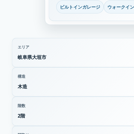
ビルトインガレージ
ウォークイ
エリア
岐阜県大垣市
構造
木造
階数
2階