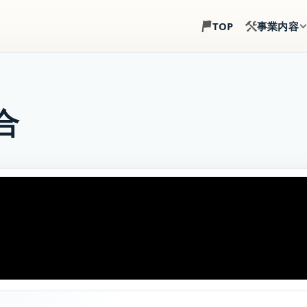
事業内容
TOP
土地探し
建築目線で、土地選び
合
注文住宅
土地・建物・外構まで
事業用建築
倉庫・店舗・事務所の
賃貸住宅建築
戸建賃貸・アパート経