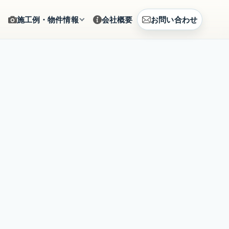
施工例・物件情報
会社概要
お問い合わせ
ギャラリー
をサポート
施工写真をカテゴリから確認
建築例
、まとめて相談
CG提案・建築事例を見る
土地情報
建築相談
販売中の土地情報を確認
賃貸募集
営のご提案
募集中の賃貸物件を確認