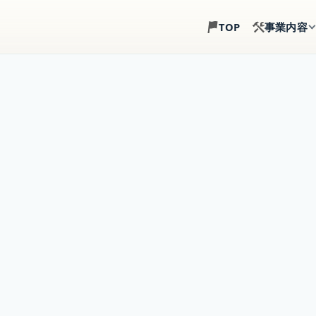
事業内容
TOP
土地探し
建築目線で、土地選び
注文住宅
土地・建物・外構まで
事業用建築
倉庫・店舗・事務所の
賃貸住宅建築
戸建賃貸・アパート経