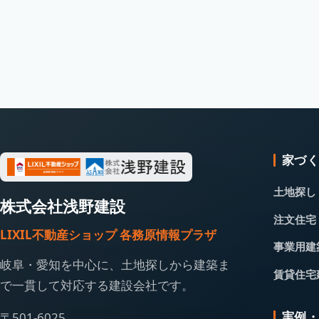
家づ
土地探し
株式会社浅野建設
注文住宅
LIXIL不動産ショップ 各務原情報プラザ
事業用建
岐阜・愛知を中心に、土地探しから建築ま
賃貸住宅
で一貫して対応する建設会社です。
実例
〒501-6025