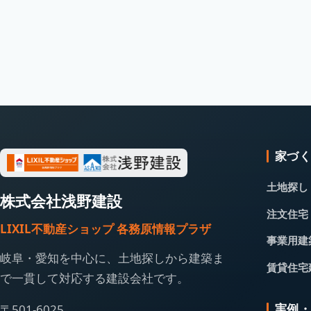
家づ
土地探し
株式会社浅野建設
注文住宅
LIXIL不動産ショップ 各務原情報プラザ
事業用建
岐阜・愛知を中心に、土地探しから建築ま
賃貸住宅
で一貫して対応する建設会社です。
実例
〒501-6025