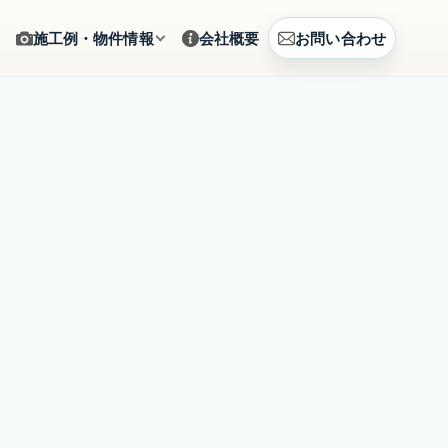
施工例・物件情報
会社概要
お問い合わせ
ギャラリー
をサポート
施工写真をカテゴリから確認
建築例
、まとめて相談
CG提案・建築事例を見る
土地情報
建築相談
販売中の土地情報を確認
賃貸募集
営のご提案
募集中の賃貸物件を確認