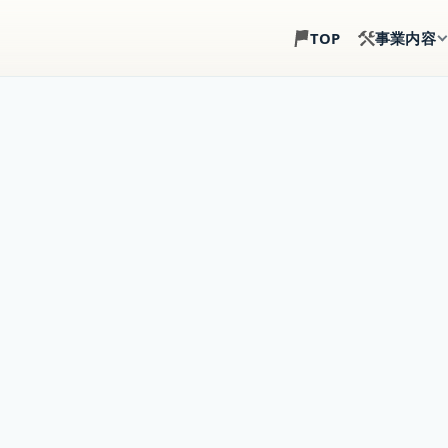
事業内容
TOP
土地探し
建築目線で、土地選び
注文住宅
土地・建物・外構まで
事業用建築
倉庫・店舗・事務所の
賃貸住宅建築
戸建賃貸・アパート経