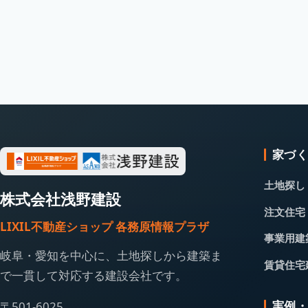
家づ
土地探し
株式会社浅野建設
注文住宅
LIXIL不動産ショップ 各務原情報プラザ
事業用建
岐阜・愛知を中心に、土地探しから建築ま
賃貸住宅
で一貫して対応する建設会社です。
実例
〒501-6025