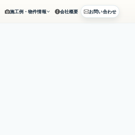
施工例・物件情報
会社概要
お問い合わせ
ギャラリー
をサポート
施工写真をカテゴリから確認
建築例
、まとめて相談
CG提案・建築事例を見る
土地情報
建築相談
販売中の土地情報を確認
賃貸募集
営のご提案
募集中の賃貸物件を確認