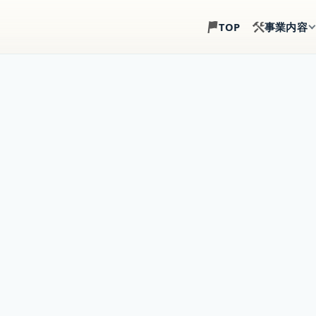
事業内容
TOP
土地探し
建築目線で、土地選び
注文住宅
土地・建物・外構まで
事業用建築
倉庫・店舗・事務所の
賃貸住宅建築
戸建賃貸・アパート経