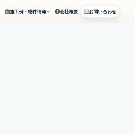
施工例・物件情報
会社概要
お問い合わせ
ギャラリー
をサポート
施工写真をカテゴリから確認
建築例
、まとめて相談
CG提案・建築事例を見る
土地情報
建築相談
販売中の土地情報を確認
賃貸募集
営のご提案
募集中の賃貸物件を確認