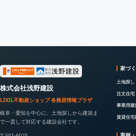
家づ
土地探し
株式会社浅野建設
注文住宅
LIXIL不動産ショップ 各務原情報プラザ
事業用建
岐阜・愛知を中心に、土地探しから建築ま
賃貸住宅
で一貫して対応する建設会社です。
実例
〒501-6025