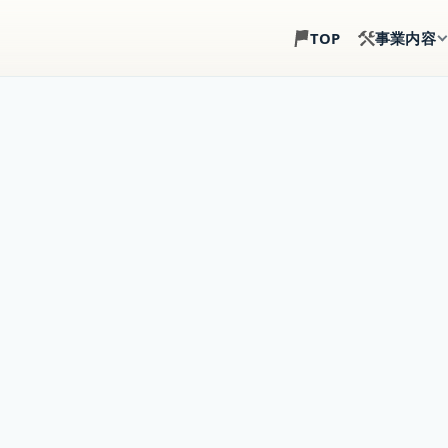
事業内容
TOP
土地探し
建築目線で、土地選び
注文住宅
土地・建物・外構まで
事業用建築
倉庫・店舗・事務所の
賃貸住宅建築
戸建賃貸・アパート経