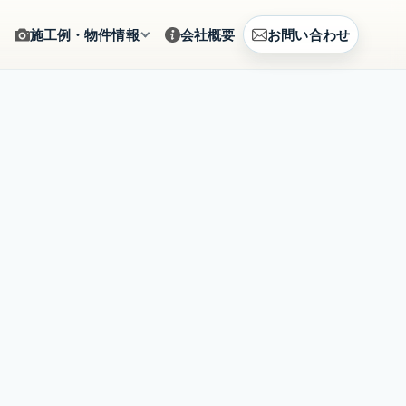
施工例・物件情報
会社概要
お問い合わせ
ギャラリー
をサポート
施工写真をカテゴリから確認
建築例
、まとめて相談
CG提案・建築事例を見る
土地情報
建築相談
販売中の土地情報を確認
賃貸募集
営のご提案
募集中の賃貸物件を確認