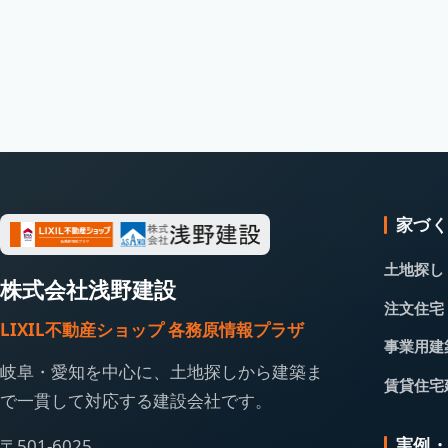
家づ
土地探し
株式会社浅野建設
注文住宅
LIXIL不動産ショップ 各務原情報プラザ
事業用建
岐阜・愛知を中心に、土地探しから建築ま
賃貸住宅
で一貫して対応する建設会社です。
実例
〒501-6025