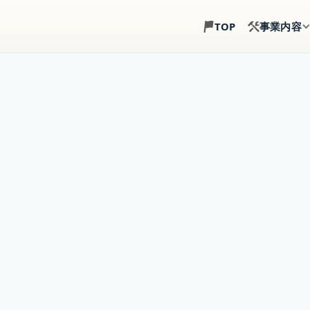
事業内容
TOP
土地探し
建築目線で、土地選び
注文住宅
土地・建物・外構まで
事業用建築
倉庫・店舗・事務所の
賃貸住宅建築
戸建賃貸・アパート経