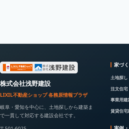
家づ
土地探し
株式会社浅野建設
注文住宅
LIXIL不動産ショップ 各務原情報プラザ
事業用建
岐阜・愛知を中心に、土地探しから建築ま
賃貸住宅
で一貫して対応する建設会社です。
実例
〒501-6025