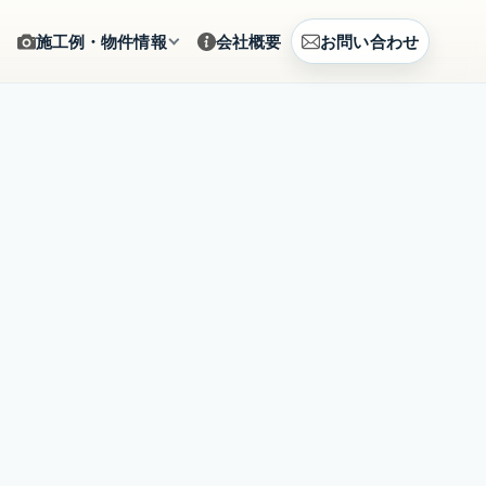
施工例・物件情報
会社概要
お問い合わせ
ギャラリー
をサポート
施工写真をカテゴリから確認
建築例
、まとめて相談
CG提案・建築事例を見る
土地情報
建築相談
販売中の土地情報を確認
賃貸募集
営のご提案
募集中の賃貸物件を確認