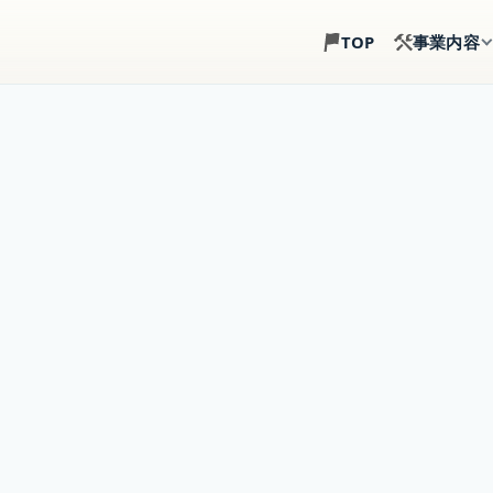
事業内容
TOP
土地探し
建築目線で、土地選び
注文住宅
土地・建物・外構まで
事業用建築
倉庫・店舗・事務所の
賃貸住宅建築
戸建賃貸・アパート経