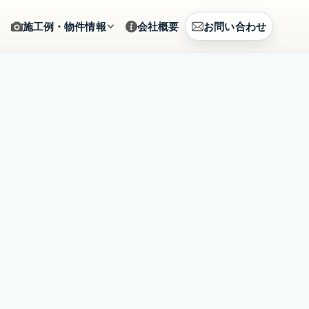
施工例・物件情報
会社概要
お問い合わせ
ギャラリー
をサポート
施工写真をカテゴリから確認
建築例
、まとめて相談
CG提案・建築事例を見る
土地情報
建築相談
販売中の土地情報を確認
賃貸募集
営のご提案
募集中の賃貸物件を確認