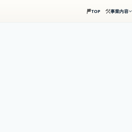
事業内容
TOP
土地探し
建築目線で、土地選び
注文住宅
土地・建物・外構まで
事業用建築
倉庫・店舗・事務所の
賃貸住宅建築
戸建賃貸・アパート経