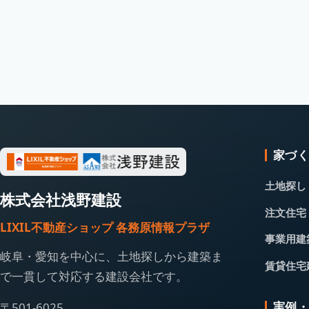
家づ
土地探し
株式会社浅野建設
注文住宅
LIXIL不動産ショップ 各務原情報プラザ
事業用建
岐阜・愛知を中心に、土地探しから建築ま
賃貸住宅
で一貫して対応する建設会社です。
実例
〒501-6025