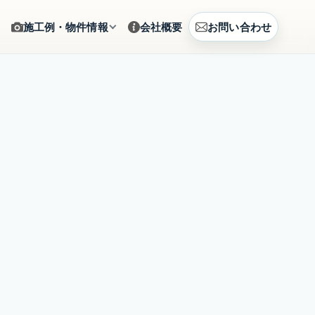
施工例・物件情報
会社概要
お問い合わせ
ギャラリー
をサポート
施工写真をカテゴリから確認
建築例
、まとめて相談
CG提案・建築事例を見る
土地情報
建築相談
販売中の土地情報を確認
賃貸募集
営のご提案
募集中の賃貸物件を確認