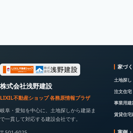
家づ
土地探し
株式会社浅野建設
注文住宅
LIXIL不動産ショップ 各務原情報プラザ
事業用建
岐阜・愛知を中心に、土地探しから建築ま
賃貸住宅
で一貫して対応する建設会社です。
実例
〒501-6025