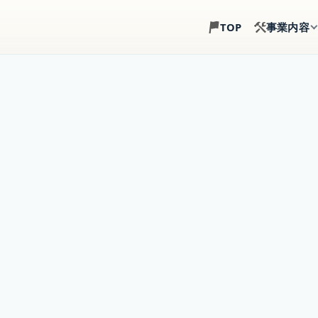
事業内容
TOP
土地探し
建築目線で、土地選び
注文住宅
土地・建物・外構まで
事業用建築
倉庫・店舗・事務所の
賃貸住宅建築
戸建賃貸・アパート経