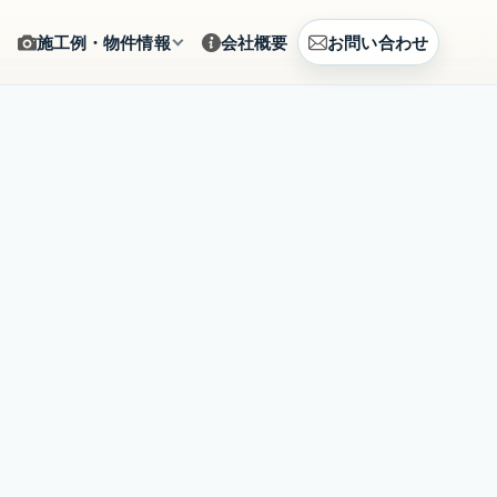
施工例・物件情報
会社概要
お問い合わせ
ギャラリー
をサポート
施工写真をカテゴリから確認
建築例
、まとめて相談
CG提案・建築事例を見る
土地情報
建築相談
販売中の土地情報を確認
賃貸募集
営のご提案
募集中の賃貸物件を確認