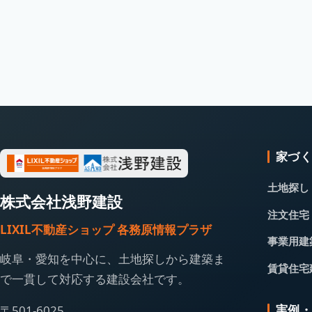
家づ
土地探し
株式会社浅野建設
注文住宅
LIXIL不動産ショップ 各務原情報プラザ
事業用建
岐阜・愛知を中心に、土地探しから建築ま
賃貸住宅
で一貫して対応する建設会社です。
実例
〒501-6025