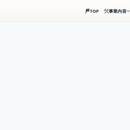
事業内容
TOP
土地探し
建築目線で、土地選び
注文住宅
土地・建物・外構まで
事業用建築
倉庫・店舗・事務所の
賃貸住宅建築
戸建賃貸・アパート経