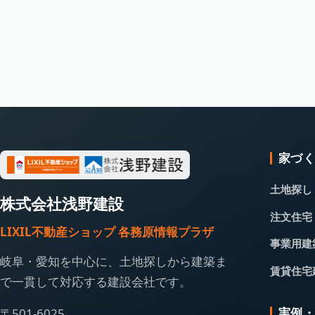
家づ
土地探し
株式会社浅野建設
注文住宅
LIXIL不動産ショップ 各務原情報プラザ
事業用建
岐阜・愛知を中心に、土地探しから建築ま
賃貸住宅
で一貫して対応する建設会社です。
実例
〒501-6025