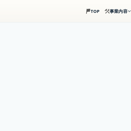
事業内容
TOP
土地探し
建築目線で、土地選び
注文住宅
土地・建物・外構まで
事業用建築
倉庫・店舗・事務所の
賃貸住宅建築
戸建賃貸・アパート経