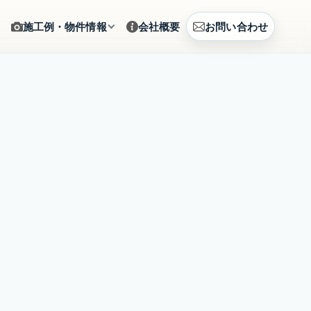
施工例・物件情報
会社概要
お問い合わせ
ギャラリー
をサポート
施工写真をカテゴリから確認
建築例
、まとめて相談
CG提案・建築事例を見る
土地情報
建築相談
販売中の土地情報を確認
賃貸募集
営のご提案
募集中の賃貸物件を確認